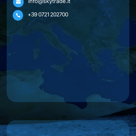
info@skytrade.it

+39 0721 202700
