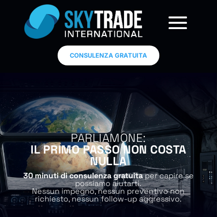
CONSULENZA GRATUITA
PARLIAMONE:
IL PRIMO PASSO NON COSTA
NULLA
30 minuti di consulenza gratuita
per capire se
possiamo aiutarti.
Nessun impegno, nessun preventivo non
richiesto, nessun follow-up aggressivo.