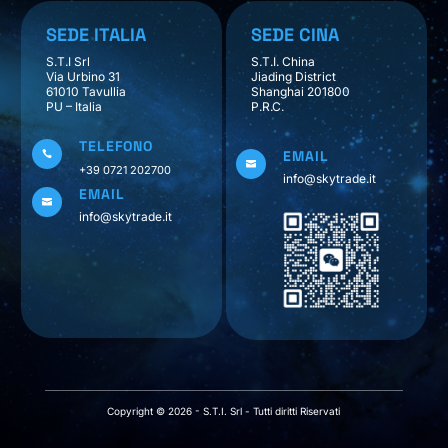
SEDE ITALIA
SEDE CINA
S.T.I Srl
S.T.I. China
Via Urbino 31
Jiading District
61010 Tavullia
Shanghai 201800
PU – Italia
P.R.C.
TELEFONO
EMAIL


+39 0721 202700
info@skytrade.it
EMAIL

info@skytrade.it
Copyright © 2026 - S.T.I. Srl - Tutti diritti Riservati