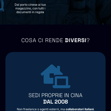
Dal porto cinese al tuo
magazzino, con tutti i
documenti in regola
COSA CI RENDE
DIVERSI
?

SEDI PROPRIE IN CINA
DAL 2008
Non freelance o agenti esterni, ma
collaboratori italiani
.