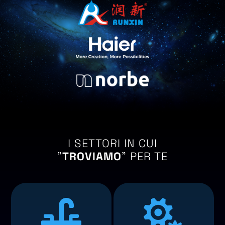
I SETTORI IN CUI
"
TROVIAMO
" PER TE

