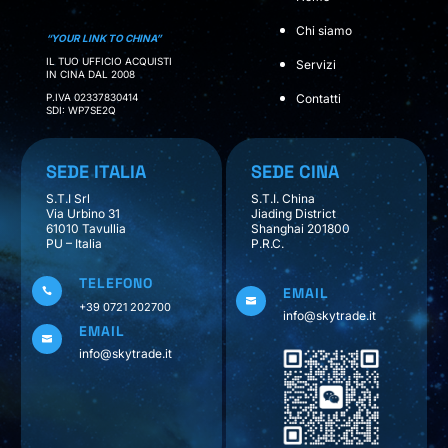
Chi siamo
“YOUR LINK TO CHINA”
IL TUO UFFICIO ACQUISTI
Servizi
IN CINA DAL 2008
P.IVA 02337830414
Contatti
SDI: WP7SE2Q
SEDE ITALIA
SEDE CINA
S.T.I Srl
S.T.I. China
Via Urbino 31
Jiading District
61010 Tavullia
Shanghai 201800
PU – Italia
P.R.C.
TELEFONO
EMAIL


+39 0721 202700
info@skytrade.it
EMAIL

info@skytrade.it